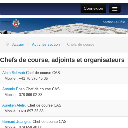
Connexion
Toggle
Naviga
Accueil
Vie du club
Activités section
Accueil
>
Activités section
>
Chefs de course
Jeunesse
Chefs de course, adjoints et organisateurs
ALPFAM
Alain Schwab
Chef de course CAS
Jeudistes
Mobile : +41 76 375 45 36
Aide
Antonio Pozo
Chef de course CAS
Mobile : 078 866 02 33
Aurélien Alétru
Chef de course CAS
Mobile : 𝖮𐓒𝟫 897 33 88
Bernard Jeangros
Chef de course CAS
Mobile : 079 659 48 08