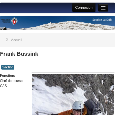
Connexion
Toggle
Naviga
Accueil
Vie du club
Activités section
Accueil
Jeunesse
Frank Bussink
ALPFAM
Section
Jeudistes
Fonction:
Aide
Chef de course
CAS