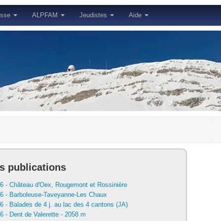
esse
ALPFAM
Jeudistes
Aide
s publications
6 - Château d'Oex, Rougemont et Rossinière
26 - Barboleuse-Taveyanne-Les Chaux
6 - Balades de 4 j. au lac des 4 cantons (JA)
6 - Dent de Valerette - 2058 m