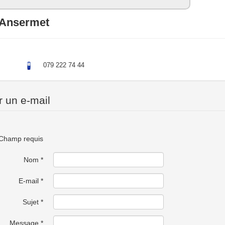
 Ansermet
079 222 74 44
 un e-mail
Champ requis
Nom
*
E-mail
*
Sujet
*
Message
*