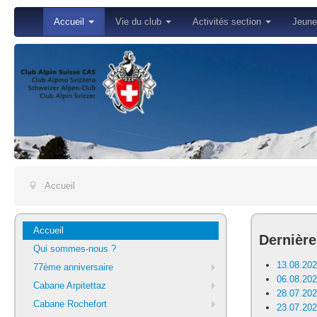
Accueil
Vie du club
Activités section
Jeun
Accueil
Accueil
Dernière
Qui sommes-nous ?
13.08.202
77ème anniversaire
06.08.20
Cabane Arpitettaz
28.07.202
Cabane Rochefort
23.07.202