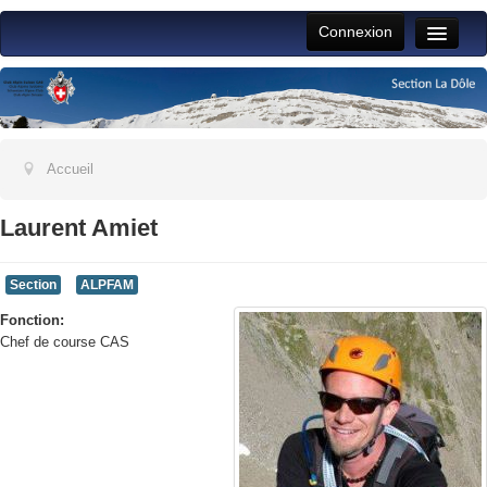
Connexion
Toggle
Naviga
Accueil
Vie du club
Activités section
Accueil
Jeunesse
Laurent Amiet
ALPFAM
Section
ALPFAM
Jeudistes
Fonction:
Aide
Chef de course CAS