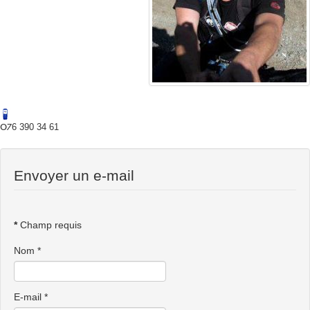
𝖮𐓒6 390 34 61
Envoyer un e-mail
*
Champ requis
Nom
*
E-mail
*