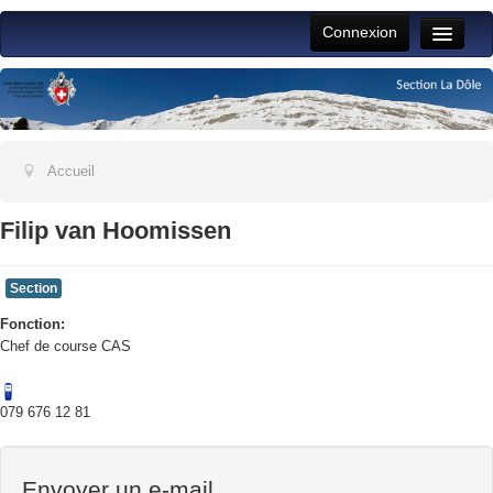
Connexion
Toggle
Naviga
Accueil
Vie du club
Activités section
Accueil
Jeunesse
Filip van Hoomissen
ALPFAM
Section
Jeudistes
Fonction:
Aide
Chef de course CAS
079 676 12 81
Envoyer un e-mail