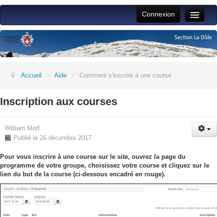
Connexion
Toggle
Naviga
Accueil
Vie du club
Activités section
Accueil
>
Aide
>
Comment s'inscrire à une course
Jeunesse
Inscription aux courses
ALPFAM
William Morf
Jeudistes
Publié le 26 décembre 2017
Aide
Pour vous inscrire à une course sur le site, ouvrez la page du
programme de votre groupe, choisissez votre course et cliquez sur le
lien du but de la course (ci-dessous encadré en rouge).