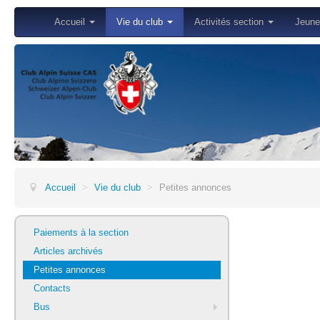
Accueil
Vie du club
Activités section
Jeun
Accueil
>
Vie du club
>
Petites annonces
Paiements à la section
Articles archivés
Petites annonces
Contacts
Bus