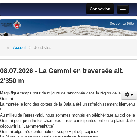
Connexion
Toggle
Naviga
Accueil
Vie du club
Activités section
Accueil
>
Jeudistes
Jeunesse
ALPFAM
08.07.2026 - La Gemmi en traversée alt.
2'350 m
Jeudistes
Magnifique temps pour deux jours de randonnée dans la région de la
Aide
Gemmi.
La montée le long des gorges de la Dala a été un rafraîchissement bienvenu
!
Au milieu de l'après-midi, nous sommes montés en téléphérique au col de la
Gemmi pour prendre les chambres. Trois participantes ont eu le plaisir d'aller
découvrir la "Laemmerenhütte".
Gemmilodge très confortable et souper+ pt.déj. copieux.