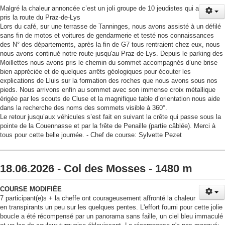
Malgré la chaleur annoncée c’est un joli groupe de 10 jeudistes qui a
pris la route du Praz-de-Lys
Lors du café, sur une terrasse de Tanninges, nous avons assisté à un défilé
sans fin de motos et voitures de gendarmerie et testé nos connaissances
des N° des départements, après la fin de G7 tous rentraient chez eux, nous
nous avons continué notre route jusqu'au Praz-de-Lys. Depuis le parking des
Moillettes nous avons pris le chemin du sommet accompagnés d’une brise
bien appréciée et de quelques arrêts géologiques pour écouter les
explications de Lluis sur la formation des roches que nous avons sous nos
pieds. Nous arrivons enfin au sommet avec son immense croix métallique
érigée par les scouts de Cluse et la magnifique table d’orientation nous aide
dans la recherche des noms des sommets visible à 360°.
Le retour jusqu’aux véhicules s’est fait en suivant la crête qui passe sous la
pointe de la Couennasse et par la frête de Penaille (partie câblée). Merci à
tous pour cette belle journée. - Chef de course: Sylvette Pezet
18.06.2026 - Col des Mosses - 1480 m
COURSE MODIFIÉE
7 participant(e)s + la cheffe ont courageusement affronté la chaleur
en transpirants un peu sur les quelques pentes. L'effort fourni pour cette jolie
boucle a été récompensé par un panorama sans faille, un ciel bleu immaculé