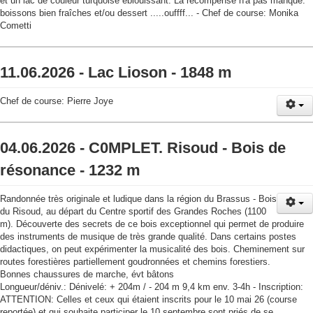
et un lac de couleur turquoise éblouissant. La récompense n'a pas manqué:
boissons bien fraîches et/ou dessert .....ouffff... - Chef de course: Monika
Cometti
11.06.2026 - Lac Lioson - 1848 m
Chef de course: Pierre Joye
04.06.2026 - C0MPLET. Risoud - Bois de
résonance - 1232 m
Randonnée très originale et ludique dans la région du Brassus - Bois
du Risoud, au départ du Centre sportif des Grandes Roches (1100
m). Découverte des secrets de ce bois exceptionnel qui permet de produire
des instruments de musique de très grande qualité. Dans certains postes
didactiques, on peut expérimenter la musicalité des bois. Cheminement sur
routes forestières partiellement goudronnées et chemins forestiers.
Bonnes chaussures de marche, évt bâtons
Longueur/déniv.: Dénivelé: + 204m / - 204 m 9,4 km env. 3-4h - Inscription:
ATTENTION: Celles et ceux qui étaient inscrits pour le 10 mai 26 (course
reportée) et qui souhaite participer le 10 septembre sont priés de se