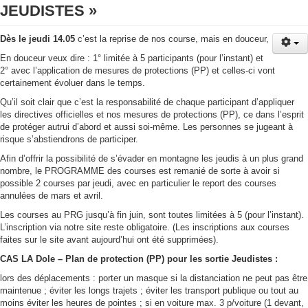
JEUDISTES »
Dès le jeudi 14.05
c’est la reprise de nos course, mais en douceur,
En douceur veux dire : 1° limitée à 5 participants (pour l’instant) et
2° avec l’application de mesures de protections (PP) et celles-ci vont
certainement évoluer dans le temps.
Qu’il soit clair que c’est la responsabilité de chaque participant d’appliquer
les directives officielles et nos mesures de protections (PP), ce dans l’esprit
de protéger autrui d’abord et aussi soi-même. Les personnes se jugeant à
risque s’abstiendrons de participer.
Afin d’offrir la possibilité de s’évader en montagne les jeudis à un plus grand
nombre, le PROGRAMME des courses est remanié de sorte à avoir si
possible 2 courses par jeudi, avec en particulier le report des courses
annulées de mars et avril.
Les courses au PRG jusqu’à fin juin, sont toutes limitées à 5 (pour l’instant).
L’inscription via notre site reste obligatoire. (Les inscriptions aux courses
faites sur le site avant aujourd’hui ont été supprimées).
CAS LA Dole – Plan de protection (PP) pour les sortie Jeudistes :
lors des déplacements : porter un masque si la distanciation ne peut pas être
maintenue ; éviter les longs trajets ; éviter les transport publique ou tout au
moins éviter les heures de pointes ; si en voiture max. 3 p/voiture (1 devant,