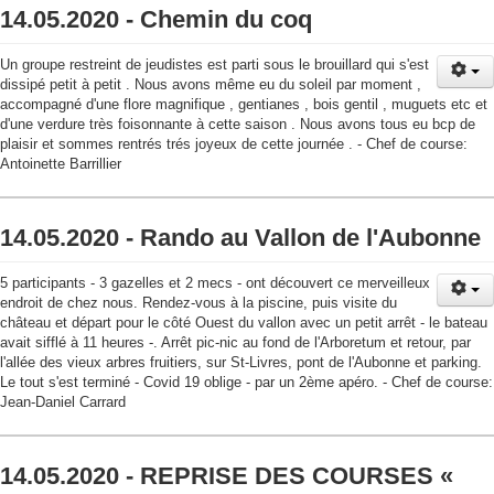
14.05.2020 - Chemin du coq
Un groupe restreint de jeudistes est parti sous le brouillard qui s'est
dissipé petit à petit . Nous avons même eu du soleil par moment ,
accompagné d'une flore magnifique , gentianes , bois gentil , muguets etc et
d'une verdure très foisonnante à cette saison . Nous avons tous eu bcp de
plaisir et sommes rentrés trés joyeux de cette journée . - Chef de course:
Antoinette Barrillier
14.05.2020 - Rando au Vallon de l'Aubonne
5 participants - 3 gazelles et 2 mecs - ont découvert ce merveilleux
endroit de chez nous. Rendez-vous à la piscine, puis visite du
château et départ pour le côté Ouest du vallon avec un petit arrêt - le bateau
avait sifflé à 11 heures -. Arrêt pic-nic au fond de l'Arboretum et retour, par
l'allée des vieux arbres fruitiers, sur St-Livres, pont de l'Aubonne et parking.
Le tout s'est terminé - Covid 19 oblige - par un 2ème apéro. - Chef de course:
Jean-Daniel Carrard
14.05.2020 - REPRISE DES COURSES «