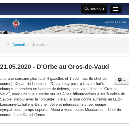
Connexion
Toggle
Naviga
Accueil
Vie du club
Activités section
Accueil
>
Jeudistes
Jeunesse
ALPFAM
21.05.2020 - D'Orbe au Gros-de-Vaud
Jeudistes
...et une semaine plus tard, 4 gazelles et 1 seul mec (le chef de
course). Départ de Corcelles s/Chavornay puis, à travers forêts,
Aide
champs et sentiers en bordure de rivières, nous voici dans le "Gros-de-
Vaud", avec une vue superbe sur les Alpes fribourgeoises jusqu'à celles de
Savoie. Retour avec la "brouette"; c'était le nom donné autrefois au LEB-
Lausanne-Echallens-Bercher. Jolie et intéressante virée, équipe
sympathique, temps superbe. Merci à vous toutes Mesdames. - Chef de
course: Jean-Daniel Carrard